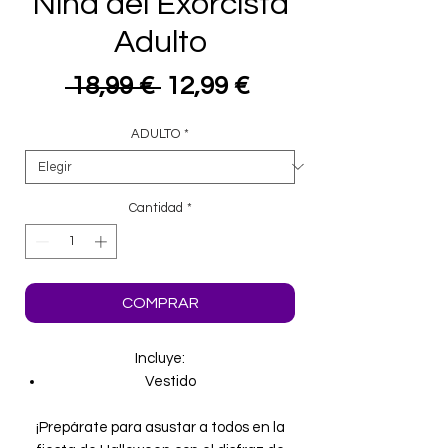
Niña del Exorcista
Adulto
Precio
Precio
 18,99 € 
12,99 €
de
ADULTO
*
oferta
Cantidad
*
COMPRAR
Incluye:
Vestido
¡Prepárate para asustar a todos en la