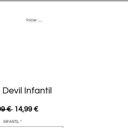
Iniciar Sesión
en
Lentillas
Devil Infantil
Precio
Precio
99 € 
14,99 €
de
INFANTIL
*
oferta