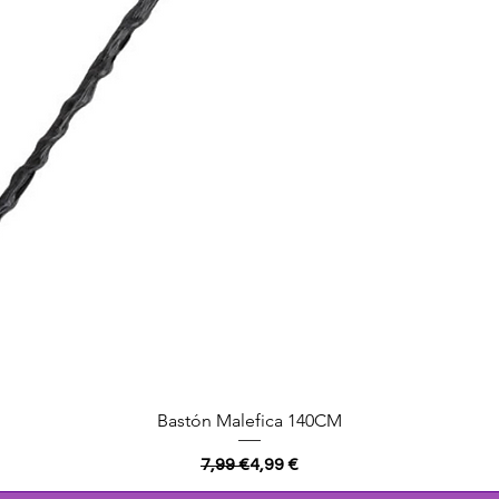
Vista rápida
Bastón Malefica 140CM
Precio
Precio de oferta
7,99 €
4,99 €