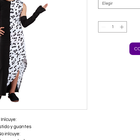
Elegir
C
Inlcuye:
tido y guantes
o inlcuye: