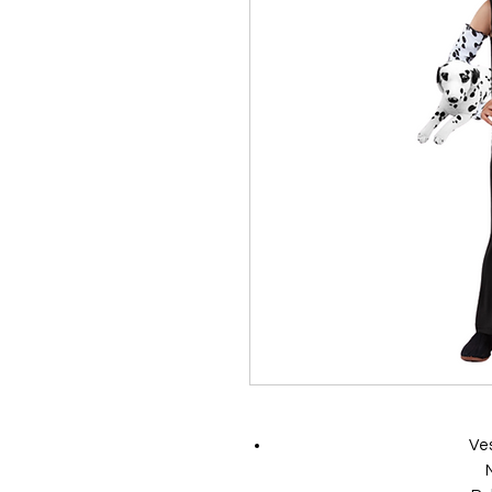
Ves
N