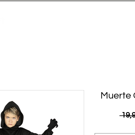
Infantil Halloween
Adultos Hallowe
Muerte 
 19,