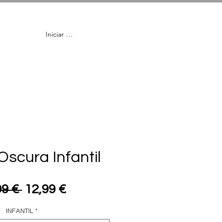
Iniciar Sesión
en
Lentillas
Oscura Infantil
Precio
Precio
99 € 
12,99 €
de
INFANTIL
*
oferta