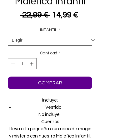
Malefica Infantil
Precio
Precio
 22,99 € 
14,99 €
de
INFANTIL
*
oferta
Cantidad
*
COMPRAR
Incluye:
Vestido
No incluye:
Cuernos
Lleva a tu pequeña a un reino de magia
y misterio con nuestro Malefica Infantil.