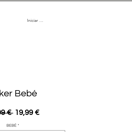
Iniciar Sesión
en
Lentillas
ker Bebé
Precio
Precio
99 € 
19,99 €
de
BEBÉ
*
oferta