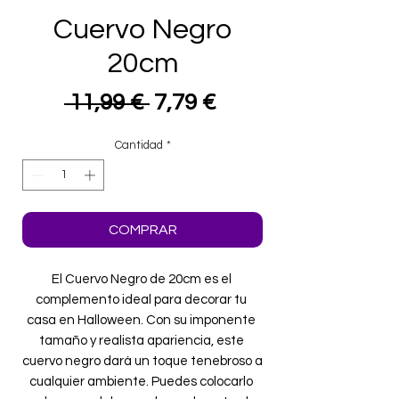
Cuervo Negro
20cm
Precio
Precio
 11,99 € 
7,79 €
de
Cantidad
*
oferta
COMPRAR
El Cuervo Negro de 20cm es el 
complemento ideal para decorar tu 
casa en Halloween. Con su imponente 
tamaño y realista apariencia, este 
cuervo negro dará un toque tenebroso a 
cualquier ambiente. Puedes colocarlo 