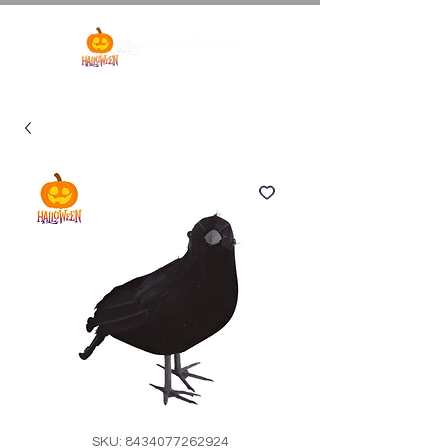
SKU: 8434077262924