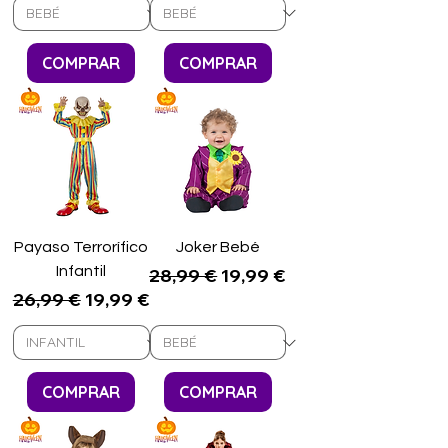
COMPRAR
COMPRAR
Payaso Terrorífico
Joker Bebé
Infantil
Precio
Precio de oferta
28,99 €
19,99 €
Precio
Precio de oferta
26,99 €
19,99 €
COMPRAR
COMPRAR