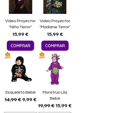
Video Proyector
Video Proyector
"Niña Terror"
"Madame Terror"
Precio
Precio
15,99 €
15,99 €
COMPRAR
COMPRAR
Esqueleto Bebé
Monstruo Lila
Precio
Precio de oferta
Bebé
14,99 €
9,99 €
Precio
Precio de oferta
19,99 €
15,99 €