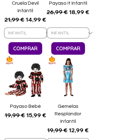
Cruela Devil
Payaso It Infantil
Infantil
Precio
Precio de oferta
26,99 €
18,99 €
Precio
Precio de oferta
21,99 €
14,99 €
COMPRAR
COMPRAR
Payaso Bebé
Gemelas
Precio
Precio de oferta
Resplandor
19,99 €
15,99 €
Infantil
Precio
Precio de oferta
19,99 €
12,99 €