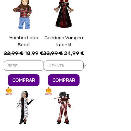
Hombre Lobo
Condesa Vampira
Bebé
Infantil
Precio
Precio de oferta
Precio
Precio de oferta
22,99 €
18,99 €
32,99 €
24,99 €
COMPRAR
COMPRAR