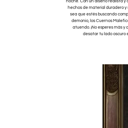
noche. Con un diseño realista y 
hechos de material duradero y 
sea que estés buscando comple
demonio, los Cuernos Malefica
atuendo. ¡No esperes más y a
desatar tu lado oscuro e