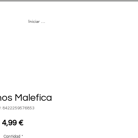
Iniciar Sesión
en
Lentillas
os Malefica
: 8422259576853
Precio
4,99 €
Cantidad
*