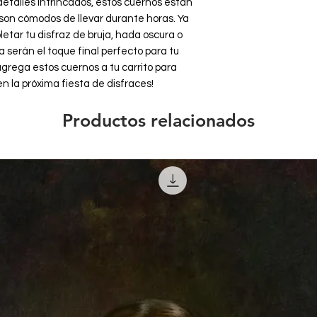
detalles intrincados, estos cuernos están 
son cómodos de llevar durante horas. Ya 
tar tu disfraz de bruja, hada oscura o 
 serán el toque final perfecto para tu 
grega estos cuernos a tu carrito para 
n la próxima fiesta de disfraces!
Productos relacionados